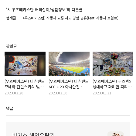
'3. 우즈베키스탄 해외살이/생활정보'의 다른글
현재글
(우즈베키스탄) 자동차 교통 사고 경험 공유(feat. 자동차 보험료)
관련글
(우즈베키스탄) 타슈켄트
(우즈베키스탄) 타슈켄트
(우즈베키스탄) 우즈벡의
모네와 칸딘스키의 빛의
AFC U20 아시안컵
성대하고 화려한 파티
벙커 예술 전시 관람
4강전 경기장 직관 후기
문화 (feat. 미녀 무희의
2023.03.20
2023.03.16
2023.01.31
(feat. 벚꽃 구경)
춤)
댓글
비카스 해외유랑기