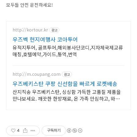
모두들 안전 운전하세요!
http://kortour.kr
광고
우즈벡 현지여행사 코아투어
유적지투어, 골프투어,해외봉사단코디,지자체국제교류
매칭,호텔예약,가이드,통역,번역
http://m.coupang.com
광고
우즈베키스탄 쿠팡 신선함을 빠르게 로켓배송
산지직송 우즈베키스탄, 싱싱함 가득한 고품질 제품을
만나보세요. 깨끗한 한방재료, 온 가족 안심하고, 와우회
원 무제한 무료배송으로 편하게.
4
구독하기