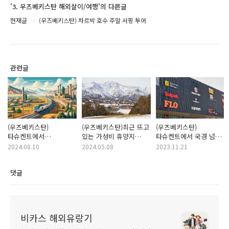
'3. 우즈베키스탄 해외살이/여행'의 다른글
현재글
(우즈베키스탄) 차르박 호수 주말 서핑 투어
관련글
(우즈베키스탄)
(우즈베키스탄)최근 뜨고
(우즈베키스탄)
타슈켄트에서
있는 가성비 휴양지
타슈켄트에서 국경 넘어
사마르칸트 이동 방법
자민 국립공원(Zaamin
쉼켄트 당일치기 여행
2024.08.10
2024.05.08
2023.11.21
(추천 수단)
National Park)
댓글
비카스 해외유랑기